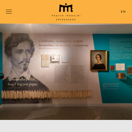
Ugrás
a
ENGLISH
tartalomra