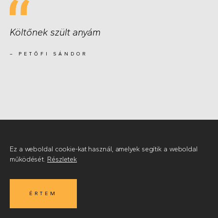
Költőnek szült anyám
PETŐFI SÁNDOR
Ez a weboldal cookie-kat használ, amelyek segítik a weboldal
működését.
Részletek
1 / 6
ÉRTEM
MIRE
© 2026
•
Készítette az Integral Vision