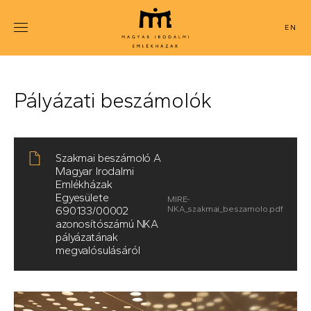
Ugrás
a
ENGLISH
tartalomra
Pályázati beszámolók
Szakmai beszámoló A
Magyar Irodalmi
Emlékházak
Egyesülete
690133/00002
azonosítószámú NKA
pályázatának
megvalósulásáról