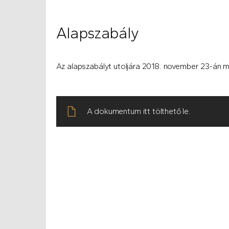
Alapszabály
Az alapszabályt utoljára 2018. november 23-án 
A dokumentum itt tölthető le.