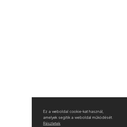
Ez a weboldal cookie-kat használ,
amelyek segítik a weboldal működését.
Részletek