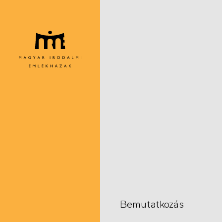
Ugrás
a
tartalomra
Bemutatkozás