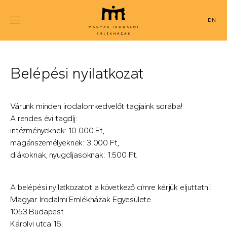
Ugrás
a
ENGLISH
tartalomra
Belépési nyilatkozat
Várunk minden irodalomkedvelőt tagjaink sorába!
A rendes évi tagdíj:
intézményeknek: 10.000 Ft,
magánszemélyeknek: 3.000 Ft,
diákoknak, nyugdíjasoknak: 1.500 Ft.
A belépési nyilatkozatot a következő címre kérjük eljuttatni:
Magyar Irodalmi Emlékházak Egyesülete
1053 Budapest
Károlyi utca 16.