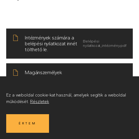
Intézmények számára a
belépési nyilatkozat innét
tölthető le.
Magánszemélyek
számára a belépési
nyilatkozat innét
tölthető le.
Ez a weboldal cookie-kat használ, amelyek segítik a weboldal
működését.
Részletek
ÉRTEM
MIRE
© 2026
•
Készítette az Integral Vision