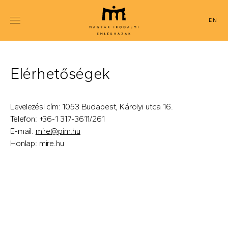
Ugrás
a
ENGLISH
tartalomra
Elérhetőségek
Levelezési cím: 1053 Budapest, Károlyi utca 16.
Telefon: +36-1 317-3611/261
E-mail:
mire@pim.hu
Honlap: mire.hu