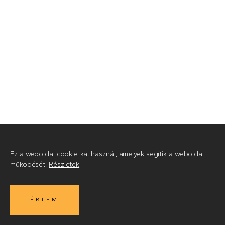
Ez a weboldal cookie-kat használ, amelyek segítik a weboldal
működését.
Részletek
ÉRTEM
MIRE
© 2026
•
Készítette az Integral Vision