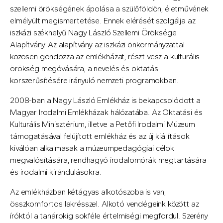
szellemi örökségének ápolása a szülőföldön, életművének
elmélyült megismertetése. Ennek elérését szolgálja az
iszkázi székhelyű Nagy László Szellemi Öröksége
Alapítvány. Az alapítvány az iszkázi önkormányzattal
közösen gondozza az emlékházat, részt vesz a kulturális
örökség megóvására, a nevelés és oktatás
korszerűsítésére irányuló nemzeti programokban.
2008-ban a Nagy László Emlékház is bekapcsolódott a
Magyar Irodalmi Emlékházak hálózatába. Az Oktatási és
Kulturális Minisztérium, illetve a Petőfi Irodalmi Múzeum
támogatásával felújított emlékház és az új kiállítások
kiválóan alkalmasak a múzeumpedagógiai célok
megvalósítására, rendhagyó irodalomórák megtartására
és irodalmi kirándulásokra.
Az emlékházban kétágyas alkotószoba is van,
összkomfortos lakrésszel. Alkotó vendégeink között az
íróktól a tanárokig sokféle értelmiségi megfordul. Szerény