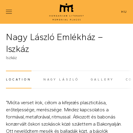
Skip
to
MAGYAR
main
content
Nagy László Emlékház –
Iszkáz
Iszkáz
LOCATION
NAGY LÁSZLÓ
GALLERY
CO
(ACTIVE TAB)
“Mióta verset írok, célom a kifejezés plaszticitása,
erőteljessége, merészsége. Mindez kapcsolatos a
formával, metaforával, ritmussal. Átkozott és babonás
konzervált őskori szokások közé születtem a Bakonyalján.
Ott nevelődtem mesék és balladák közt, a bájolók