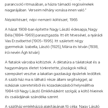
parancsoló ritmusában, a házra támadó regösénekek
niagarájában. Verseim néhány vonása innen való.”
Népköltészet, népi-nemzeti költészet,
1965
A házat 1908-ban építette Nagy László édesapja, Nagy
Béla (1884–1969) parasztgazda. Itt élt hitvesével, a nyárádi
Vas Erzsébettel (1905–1995). Itt született négy
gyermekük: Izabella, László (1925), Mária és István (1938,
írói nevén Ágh István).
A fiatalok városba költöztek. A diktatúra a távlatokat és a
hagyományos életet tönkretette, jószágok nélkül,
szerepüket vesztve a lakatlan gazdasági épületek ledőltek.
A szülői ház ma is látható része állami segítséggel, az
iszkáziak szeretetéből és közadakozásból helyreállítva
1984-től Nagy László Emlékházként szolgál, a költő híveinek
és családjának szándéka szerint.
A szülőház emlékházzá alakításának fő célja: Nagy László