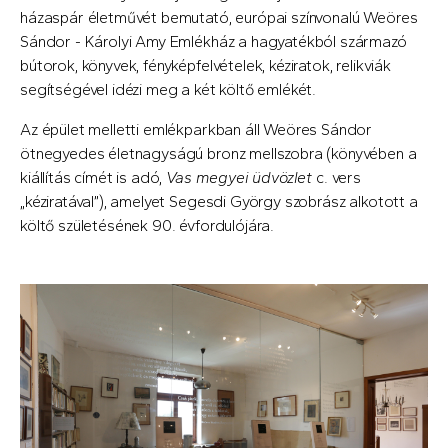
házaspár életművét bemutató, európai színvonalú Weöres
Sándor - Károlyi Amy Emlékház a hagyatékból származó
bútorok, könyvek, fényképfelvételek, kéziratok, relikviák
segítségével idézi meg a két költő emlékét.
Az épület melletti emlékparkban áll Weöres Sándor
ötnegyedes életnagyságú bronz mellszobra (könyvében a
kiállítás címét is adó,
Vas megyei üdvözlet
c. vers
„kéziratával”), amelyet Segesdi György szobrász alkotott a
költő születésének 90. évfordulójára.