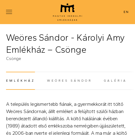
Ugrás
a
ENGLISH
tartalomra
Weöres Sándor - Károlyi Amy
Emlékház – Csönge
Csönge
EMLÉKHÁZ
WEÖRES SÁNDOR
GALÉRIA
(AKTÍV FÜL)
A település legismertebb fiának, a gyermekkorát itt töltő
Weöres Sándornak, állít emléket a felújított szülői házban
berendezett állandó kiállítás. A költő halálának évében
(1989) átadott első emlékszoba nemrégiben újjászületett,
és 2006-ban nyerte el jelenlegi formáját. A ma már a költő