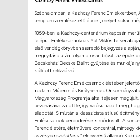
Kazinczy Ferenc Emlékcsarnok
Széphalomban, a Kazinczy Ferenc Emlékkertben, 
templomra emlékeztető épület, melyet sokan m
1859-ben, a Kazinczy-centenárium kapcsán merült
felépült Emlékcsarnoknak Ybl Miklós tervei alapj
első vendégkönyvben szereplő bejegyzés alapján, 
megnyitása után folyamatosan bővült az épületben 
Becskeházi Becske Bálint gyűjtése és munkája ny
kiállított relikviákról.
A Kazinczy Ferenc Emlékcsarnok életében jelentős
Irodalmi Múzeum és Királyhelmec Önkormányzata a
Magyarország Programja által teljesen megújult
bevonásával zajlott le, így valósulhatott meg, hogy
állapotát. S miután a klasszicista stílusú építmén
Emlékcsarnok berendezése is módosult. A konce
Ferenc életére, életművére koncentrál, mintegy ki
ösvényen szokatlanul
” elnevezésű állandó Kazincz