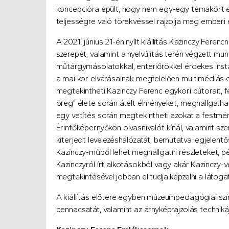
koncepcióra épült, hogy nem egy-egy témakört em
teljességre való törekvéssel rajzolja meg emberi é
A 2021. június 21-én nyílt kiállítás Kazinczy Ferenc
szerepét, valamint a nyelvújítás terén végzett mu
műtárgymásolatokkal, enteriőrökkel érdekes instal
a mai kor elvárásainak megfelelően multimédiás es
megtekintheti Kazinczy Ferenc egykori bútorait, 
öreg” élete során átélt élményeket, meghallgath
egy vetítés során megtekintheti azokat a festménye
Érintőképernyőkön olvasnivalót kínál, valamint sze
kiterjedt levelezéshálózatát, bemutatva legjelen
Kazinczy-műből lehet meghallgatni részleteket, p
Kazinczyról írt alkotásokból vagy akár Kazinczy-v
megtekintésével jobban el tudja képzelni a látogat
A kiállítás előtere egyben múzeumpedagógiai színté
pennacsatát, valamint az árnyképrajzolás techni