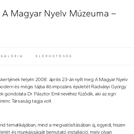
 - A Magyar Nyelv Múzeuma –
GALÉRIA
ELÉRHETŐSÉG
ertjének helyén 2008. április 23-án nyílt meg A Magyar Nyelv
dern és mégis tájba illő impozáns épületét Radványi György
k gondolata Dr. Pásztor Emil nevéhez fűződik, aki az egri
erenc Társaság tagja volt.
mind tematikájában, mind a megvalósításában új, egyedi, hiszen
letét és munkásságát bemutató installáció, mely olyan