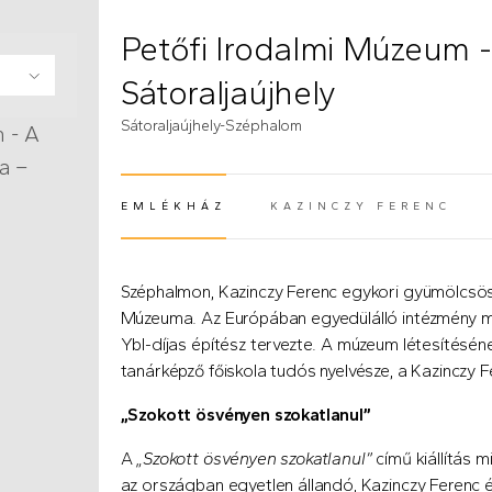
Petőfi Irodalmi Múzeum
Sátoraljaújhely
Sátoraljaújhely-Széphalom
tőfi
z –
z –
a –
oba –
z –
zeum
um –
ékház
eum –
áz –
 –
úzeum
kház
 és
lítás
 –
kház
 –
–
– Vál
–
 - A
yék
a –
EMLÉKHÁZ
KAZINCZY FERENC
(AKTÍV FÜL)
–
kház
z –
yi Amy
z –
kház
kház –
Sándor
-
z –
áz –
 –
y
llítás
szoba
Széphalmon, Kazinczy Ferenc egykori gyümölcsösk
falu
ös
Múzeuma. Az Európában egyedülálló intézmény mo
Ybl-díjas építész tervezte. A múzeum létesítéséne
tanárképző főiskola tudós nyelvésze, a Kazinczy F
„Szokott ösvényen szokatlanul”
A
„Szokott ösvényen szokatlanul”
című kiállítás 
az országban egyetlen állandó, Kazinczy Ferenc é