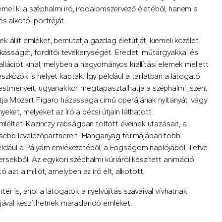
el ki a széphalmi író, irodalomszervező életéből, hanem a
s alkotói portréját.
nek állít emléket, bemutatja gazdag életútját, kiemeli közéleti
nkásságát, fordítói tevékenységét. Eredeti műtárgyakkal és
lációt kínál, melyben a hagyományos kiállítási elemek mellett
zközök is helyet kaptak. Így például a tárlatban a látogató
festményeit, ugyanakkor megtapasztalhatja a széphalmi „szent
atja Mozart Figaro házassága című operájának nyitányát, vagy
ket, melyeket az író a bécsi útjain láthatott.
mlélteti Kazinczy rabságban töltött éveinek utazásait, a
tősebb levelezőpartnereit. Hanganyag formájában több
éldául a Pályám emlékezetéből, a Fogságom naplójából, illetve
ersekből. Az egykori széphalmi kúriáról készített animáció
ó azt a miliőt, amelyben az író élt, alkotott.
r is, ahol a látogatók a nyelvújítás szavaival vívhatnak
kájával készíthetnek maradandó emléket.