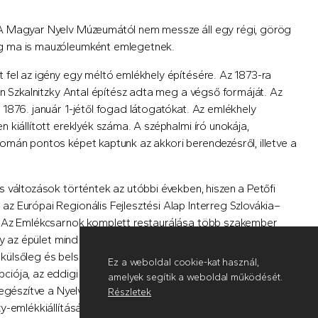
A Magyar Nyelv Múzeumától nem messze áll egy régi, görög
ég ma is mauzóleumként emlegetnek.
 fel az igény egy méltó emlékhely építésére. Az 1873-ra
án Szkalnitzky Antal építész adta meg a végső formáját. Az
1876. január 1-jétől fogad látogatókat. Az emlékhely
kiállított ereklyék száma. A széphalmi író unokája,
omán pontos képet kaptunk az akkori berendezésről, illetve a
 változások történtek az utóbbi években, hiszen a Petőfi
z Európai Regionális Fejlesztési Alap Interreg Szlovákia–
. Az Emlékcsarnok komplett restaurálása több szakember
 az épület mind kívülről, mind belülről visszanyerte eredeti
y külsőleg és belsőleg is megújult, ebből adódóan az
Ez a weboldal cookie-kat használ,
pciója, az eddigi hagyományokhoz kapcsolódva, Kazinczy
amelyek segítik a weboldal működését.
egészítve a Nyelvmúzeum 2021. június 21-én megnyílt „
Szokott
Részletek
y-emlékkiállítását.