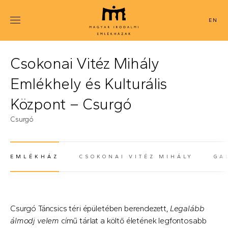
Ugrás
a
ENGLISH
tartalomra
Csokonai Vitéz Mihály
Emlékhely és Kulturális
Központ – Csurgó
Csurgó
EMLÉKHÁZ
CSOKONAI VITÉZ MIHÁLY
GA
(AKTÍV FÜL)
Csurgó Táncsics téri épületében berendezett,
Legalább
álmodj velem
című tárlat a költő életének legfontosabb