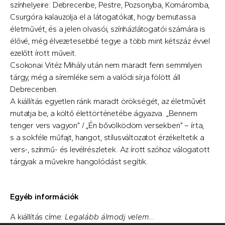
színhelyeire: Debrecenbe, Pestre, Pozsonyba, Komáromba,
Csurgóra kalauzolja el a látogatókat, hogy bemutassa
életművét, és a jelen olvasói, színházlátogatói számára is
élővé, még élvezetesebbé tegye a több mint kétszáz évvel
ezelőtt írott műveit.
Csokonai Vitéz Mihály után nem maradt fenn semmilyen
tárgy, még a síremléke sem a valódi sírja fölött áll
Debrecenben.
A kiállítás egyetlen ránk maradt örökségét, az életművét
mutatja be, a költő élettörténetébe ágyazva. „Bennem
tenger vers vagyon” / „Én bővölködöm versekben” – írta,
s a sokféle műfajt, hangot, stílusváltozatot érzékeltetik a
vers-, színmű- és levélrészletek. Az írott szóhoz válogatott
tárgyak a művekre hangolódást segítik.
Egyéb információk
A kiállítás címe:
Legalább álmodj velem..
.