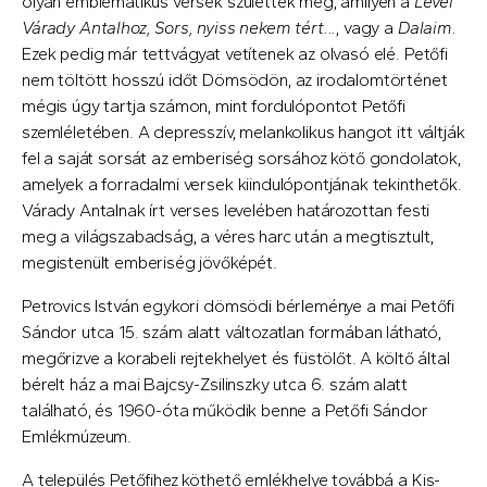
olyan emblematikus versek születtek meg, amilyen a
Levél
Várady Antalhoz,
Sors, nyiss nekem tért...
, vagy a
Dalaim.
Ezek pedig már tettvágyat vetítenek az olvasó elé. Petőfi
nem töltött hosszú időt Dömsödön, az irodalomtörténet
mégis úgy tartja számon, mint fordulópontot Petőfi
szemléletében. A depresszív, melankolikus hangot itt váltják
fel a saját sorsát az emberiség sorsához kötő gondolatok,
amelyek a forradalmi versek kiindulópontjának tekinthetők.
Várady Antalnak írt verses levelében határozottan festi
meg a világszabadság, a véres harc után a megtisztult,
megistenült emberiség jövőképét.
Petrovics István egykori dömsödi bérleménye a mai Petőfi
Sándor utca 15. szám alatt változatlan formában látható,
megőrizve a korabeli rejtekhelyet és füstölőt. A költő által
bérelt ház a mai Bajcsy-Zsilinszky utca 6. szám alatt
található, és 1960-óta működik benne a Petőfi Sándor
Emlékmúzeum.
A település Petőfihez köthető emlékhelye továbbá a Kis-