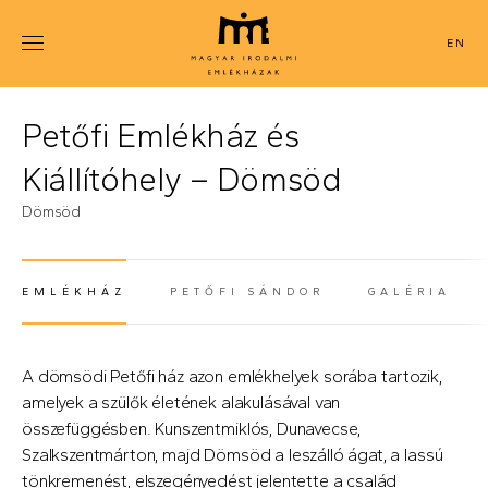
Ugrás
a
ENGLISH
tartalomra
Petőfi Emlékház és
Kiállítóhely – Dömsöd
Dömsöd
EMLÉKHÁZ
PETŐFI SÁNDOR
GALÉRIA
(AKTÍV FÜL)
A dömsödi Petőfi ház azon emlékhelyek sorába tartozik,
amelyek a szülők életének alakulásával van
összefüggésben. Kunszentmiklós, Dunavecse,
Szalkszentmárton, majd Dömsöd a leszálló ágat, a lassú
tönkremenést, elszegényedést jelentette a család