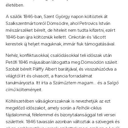
életében.
A szülők 1846-ban, Szent György napon költöztek át
Szalkszentmártonról Dömsödre, ahol Petrovics István
mészárszéket bérelt, de hiteleit nem tudta kifizetni, ezért
1846-ban újra költözniük kellett. Cinkotán és Vácott
kerestek új helyet maguknak, immár fiuk támogatásával.
Nehéz, konfliktusokkal, csalódásokkal teli időszak után
Petőfi 1846 májusában látogatta meg Dömsödön szüleit.
Szobát bérelt Pálffy Albert barátjával, és visszahúzódva a
világtól írt és olvasott, a francia forradalmat
tanulmányozta. Itt írta a
Száműztem magam…
és a
Salgó
című
költeményeit.
Költészetében válságkorszaknak is nevezhetjük az ezt
megelőző időszakot, amely során a
Felhők
-ciklus
fájdalommal, félelemmel és bizonytalansággal teli versei
születtek. 1846 tavaszán azonban változtak a szövegek és