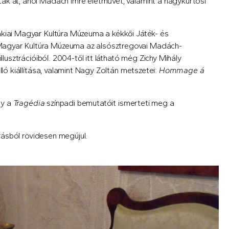
ák át, ahol Madách Imre életművét, valamint a nagykürtösi
ákiai Magyar Kultúra Múzeuma a kékkői Játék- és
Magyar Kultúra Múzeuma az alsósztregovai Madách-
llusztrációiból. 2004-től itt látható még Zichy Mihály
lló kiállítása, valamint Nagy Zoltán metszetei:
Hommage á
ly a
Tragédia
színpadi bemutatóit ismerteti meg a
rrásból rövidesen megújul.