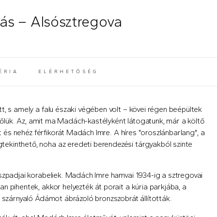
ás – Alsósztregova
ÉRIA
ELÉRHETŐSÉG
t, s amely a falu északi végében volt – kövei régen beépültek
belőlük. Az, amit ma Madách-kastélyként látogatunk, már a költő
it és nehéz férfikorát Madách Imre. A híres "oroszlánbarlang", a
ekinthető, noha az eredeti berendezési tárgyakból szinte
szpadjai korabeliek. Madách Imre hamvai 1934-ig a sztregovai
 pihentek, akkor helyezték át porait a kúria parkjába, a
a szárnyaló Ádámot ábrázoló bronzszobrát állították.