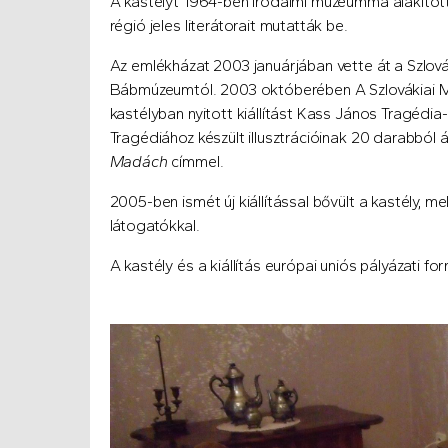
A kastélyt 1964-ben irodalmi múzeummá alakított
régió jeles literátorait mutatták be.
Az emlékházat 2003 januárjában vette át a Szlov
Bábmúzeumtól. 2003 októberében A Szlovákiai 
kastélyban nyitott kiállítást Kass János Tragédia-i
Tragédiához készült illusztrációinak 20 darabból á
Madách
címmel.
2005-ben ismét új kiállítással bővült a kastély, me
látogatókkal.
A kastély és a kiállítás európai uniós pályázati fo