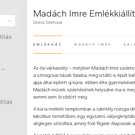
Madách Imre Emlékkiállít
Dolná Strehová
tőfi
z –
z –
a –
oba –
z –
zeum
um –
ékház
eum –
áz –
 –
úzeum
kház
 és
lítás
EMLÉKHÁZ
MADÁCH IMRE
GAL
(AKTÍV FÜL)
Az ősi várkastély – melyben Madách Imre születet
 –
a sztregovai házak falaiba, még istálló is épült 
apja által épített új kúria: ebben élte gyermekéve
Madách-művek születésének helyszíne ma is megt
semmi sem őrződött meg.
kház
 –
–
– Vál
–
 - A
–
kház
z –
yi Amy
z –
kház
kház –
Sándor
-
z –
áz –
 –
y
llítás
szoba
lítás
A kúria melletti templomban a szentély rozoga dí
yék
a –
falu
ös
katolikus temetőben, egy egyszerű vályogkriptában
végleges sírboltba, amely fölé Rigele Alajosnak 