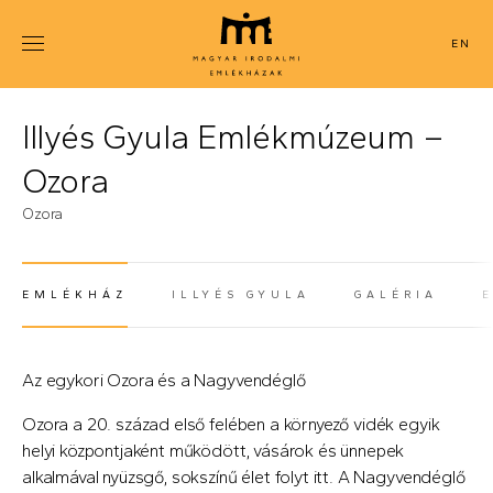
Ugrás
a
ENGLISH
tartalomra
Illyés Gyula Emlékmúzeum –
Ozora
Ozora
EMLÉKHÁZ
ILLYÉS GYULA
GALÉRIA
(AKTÍV FÜL)
Az egykori Ozora és a Nagyvendéglő
Ozora a 20. század első felében a környező vidék egyik
helyi központjaként működött, vásárok és ünnepek
alkalmával nyüzsgő, sokszínű élet folyt itt. A Nagyvendéglő