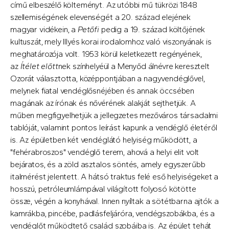
című elbeszélő költeményt. Az utóbbi mű tükrözi 1848
szellemiségének elevenségét a 20. század elejének
magyar vidékein, a
Petőfi
pedig a 19. század költőjének
kultuszát, mely Illyés korai irodalomhoz való viszonyának is
meghatározója volt. 1953 körül keletkezett regényének,
az
Ítélet előtt
nek színhelyéül a Menyőd álnévre keresztelt
Ozorát választotta, középpontjában a nagyvendéglővel,
melynek fiatal vendéglősnéjében és annak öccsében
magának az írónak és nővérének alakját sejthetjük. A
műben megfigyelhetjük a jellegzetes mezőváros társadalmi
tablóját, valamint pontos leírást kapunk a vendéglő életéről
is. Az épületben két vendéglátó helyiség működött, a
"fehérabroszos" vendéglő terem, ahová a helyi elit volt
bejáratos, és a zöld asztalos söntés, amely egyszerűbb
italmérést jelentett. A hátsó traktus felé eső helyiségeket a
hosszú, petróleumlámpával világított folyosó kötötte
össze, végén a konyhával. Innen nyíltak a sötétbarna ajtók a
kamrákba, pincébe, padlásfeljáróra, vendégszobákba, és a
vendéglőt működtető család szobáiba is. Az épület tehát