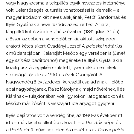
vagy Nagykocsma a település egyik nevezetes intézménye
volt. Jelentőségét kulturális vonatkozásai is kiemelik – a
magyar irodalom két neves alakjának, Petőfi Sándornak és
Illyés Gyulának a neve fűződik az épülethez. A fiatal,
lánglelkű költő vándorszínész éveiben (1841. július 31-én)
először az ebben a vendéglőben kialakított színpadon
aratott kétes sikert Gvadányi József
A peleskei nótárius
című darabjában. Kalandját később egy versében is (
Levél
egy színész barátomhoz
) megénekelte. Illyés Gyula, aki a
közeli puszták egyikén született, gyermekkori emlékek
sokaságát őrizte az 1910-es évek Ozorájáról. A
Nagyvendéglő évtizedeken keresztül családjának – előbb
apai nagybátyjának, Raisz Károlynak, majd nővérének, Illés
Klárának – tulajdonában volt, így rokoni látogatásokon és
később már íróként is visszajárt ide anyagot gyűjteni.
Illyés bejáratos volt a vendéglőbe, az 1930-as években itt
írta – más kisebb alkotások között –
a Puszták népe
és
a
Petőfi
című műveinek jelentős részét és az
Ozorai példa