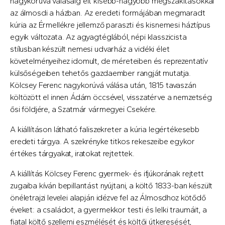
nagykorúvá válásáig élt kisebb-nagyobb megszakításokkal
az álmosdi a házban. Az eredeti formájában megmaradt
kúria az Érmellékre jellemző paraszti és kisnemesi háztípus
egyik változata. Az agyagtéglából, népi klasszicista
stílusban készült nemesi udvarház a vidéki élet
követelményeihez idomult, de méreteiben és reprezentatív
külsőségeiben tehetős gazdaember rangját mutatja.
Kölcsey Ferenc nagykorúvá válása után, 1815 tavaszán
költözött el innen Ádám öccsével, visszatérve a nemzetség
ősi földjére, a Szatmár vármegyei Csekére.
A kiállításon látható faliszekreter a kúria legértékesebb
eredeti tárgya. A szekrényke titkos rekeszeibe egykor
értékes tárgyakat, iratokat rejtettek.
A kiállítás Kölcsey Ferenc gyermek- és ifjúkorának rejtett
zugaiba kíván bepillantást nyújtani, a költő 1833-ban készült
önéletrajzi levelei alapján idézve fel az Álmosdhoz kötődő
éveket: a családot, a gyermekkor testi és lelki traumáit, a
fiatal költő szellemi eszmélését és költői útkeresését,