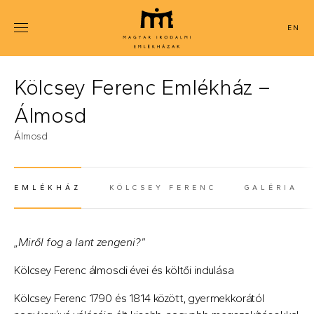
Ugrás
a
ENGLISH
tartalomra
Kölcsey Ferenc Emlékház –
Álmosd
Álmosd
EMLÉKHÁZ
KÖLCSEY FERENC
GALÉRIA
(AKTÍV FÜL)
„Miről fog a lant zengeni?”
Kölcsey Ferenc álmosdi évei és költői indulása
Kölcsey Ferenc 1790 és 1814 között, gyermekkorától