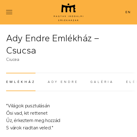
Ugrás
a
ENGLISH
tartalomra
Ady Endre Emlékház –
Csucsa
Ciucea
EMLÉKHÁZ
ADY ENDRE
GALÉRIA
ELÉ
(AKTÍV FÜL)
"Világok pusztulásán
Ősi vad, kit rettenet
Űz, érkeztem meg hozzád
S várok riadtan veled."