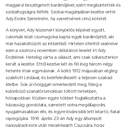
magyarul beszélgetett barátnőjével, ezért megbüntették és
szobafogságra ítélték. Szobai magányában kezébe vette
Ady Endre
Szeretném, ha szeretnének
című kötetét.
A könyvet, Ady közismert könyöklős képével együtt,
cukorkák közé csomagolva kapta egyik barátnőjétől, aki
már hazaköltözött az intézetből. Hirtelen ötlettől vezérelve
ezen a szomorú novemberi délutánon levelet írt Ady
Endrének. Hetekig várta a választ, ami csak szilveszterkor
került a kezébe. Ettől kezdve két és fél évig három-négy
hetente írtak egymásnak. A költő 1912 májusában végleg
szakított Lédával, és belefeledkezett a teljesen szabad
életbe. Sok úri hölggyel ismerkedett meg, főleg a
különböző szanatóriumokban töltött hetekben,
hónapokban. Közben egyre többet foglalkoztatta a
házasság gondolata, szeretett volna megállapodni,
nyugalmasabban élni, és egyre kíváncsibb lett kitartó, fiatal
rajongójára. 1914. április 23-án Ady egy átlumpolt
nagyváradi este után megérkezett Csucsára, hogy