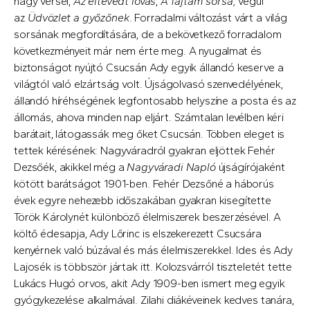
nagy versei,
Az eltévedt lovas
,
A fajtám sorsa,
végül
az
Üdvözlet a győzőnek
. Forradalmi változást várt a világ
sorsának megfordítására, de a bekövetkező forradalom
következményeit már nem érte meg. A nyugalmat és
biztonságot nyújtó Csucsán Ady egyik állandó keserve a
világtól való elzártság volt. Újságolvasó szenvedélyének,
állandó híréhségének legfontosabb helyszíne a posta és az
állomás, ahova minden nap eljárt. Számtalan levélben kéri
barátait, látogassák meg őket Csucsán. Többen eleget is
tettek kérésének: Nagyváradról gyakran eljöttek Fehér
Dezsőék, akikkel még a
Nagyváradi Napló
újságírójaként
kötött barátságot 1901-ben. Fehér Dezsőné a háborús
évek egyre nehezebb időszakában gyakran kisegítette
Török Károlynét különböző élelmiszerek beszerzésével. A
költő édesapja, Ady Lőrinc is elszekerezett Csucsára
kenyérnek való búzával és más élelmiszerekkel. Ides és Ady
Lajosék is többször jártak itt. Kolozsvárról tiszteletét tette
Lukács Hugó orvos, akit Ady 1909-ben ismert meg egyik
gyógykezelése alkalmával. Zilahi diákéveinek kedves tanára,