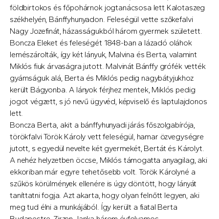
földbirtokos és főpohárnok jogtanácsosa lett Kalotaszeg
székhelyén, Bánffyhunyadon. Feleségül vette szőkefalvi
Nagy Jozefinát, házasságukból három gyermek született.
Boncza Eleket és feleségét 1848-ban a lázadó oláhok
lemészárolták, így két lányuk, Malvina és Berta, valamint
Miklós fiuk árvaságra jutott. Malvinát Bánffy grófék vették
gyámságuk alá, Berta és Miklós pedig nagybátyjukhoz
került Bágyonba. A lányok férjhez mentek, Miklós pedig
jogot végzett, s jó nevű ügyvéd, képviselő és laptulajdonos
lett.
Boncza Berta, akit a bánffyhunyadi járás főszolgabírója,
törökfalvi Török Károly vett feleségül, hamar özvegységre
jutott, s egyedül nevelte két gyermekét, Bertát és Károlyt.
A nehéz helyzetben öccse, Miklós támogatta anyagilag, aki
ekkoriban már egyre tehetősebb volt. Török Károlyné a
szűkös körülmények ellenére is úgy döntött, hogy lányát
taníttatni fogja. Azt akarta, hogy olyan felnőtt legyen, aki
meg tud élni a munkájából. Így került a fiatal Berta
Budapestre, Zirzen Janka három évfolyamos