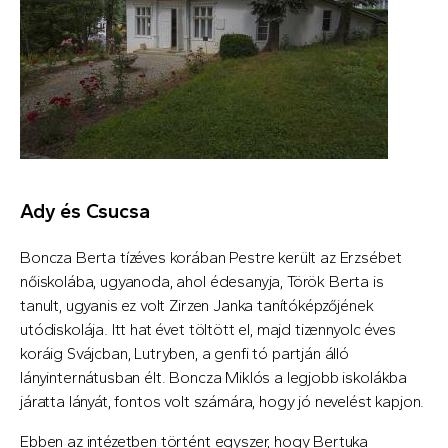
Ady és Csucsa
Boncza Berta tízéves korában Pestre került az Erzsébet
nőiskolába, ugyanoda, ahol édesanyja, Török Berta is
tanult, ugyanis ez volt Zirzen Janka tanítóképzőjének
utódiskolája. Itt hat évet töltött el, majd tizennyolc éves
koráig Svájcban, Lutryben, a genfi tó partján álló
lányinternátusban élt. Boncza Miklós a legjobb iskolákba
járatta lányát, fontos volt számára, hogy jó nevelést kapjon.
Ebben az intézetben történt egyszer, hogy Bertuka