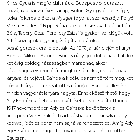
Kincs Gyula is megfordult náluk. Budapestről elutazott
hozzájuk a párizsi évek tanúja, Bölöni György és felesége,
Itóka, felkereste őket a
Nyugat
folyóirat szerkesztője, Fenyő
Miksa és a festő Rippl-Rónai József. Csinszka barátai: Lám
Béla, Tabéry Géza, Ferenczy Zsizsi is gyakori vendégük volt.
A hétköznapok egyhangúságát a barátokkal töltött
beszélgetések órái oldották. Az 1917. január elején elhunyt
Boncza Miklós. Az öreg Boncza úgy gondolta, ha a fiatalok
két évig boldog házasságban maradnak, akkor
házasságuk évfordulóján megbocsát nekik, és találkozik
lányával és vejével. Sajnos a kibékülés nem történt meg, két
hónap hiányzott a kiszabott határidőig. Haragja ellenére
minden vagyonát lányára hagyta. Ennek köszönhető, hogy
Ady Endrének élete utolsó két évében volt saját otthona.
1917 novemberében Ady és Csinszka beköltöztek a
budapesti Veres Pálné utcai lakásba, amit Csinszka nagy
kedvvel, időt és pénzt nem sajnálva rendezett be. Amíg Ady
egészsége megengedte, továbbra is sok időt töltöttek
Csucsán.