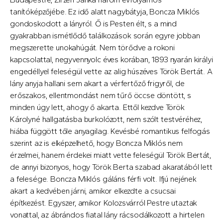
tanítóképzőjébe. Ez idő alatt nagybátyja, Boncza Miklós
gondoskodott a lányról. Ő is Pesten élt, s a mind
gyakrabban ismétlődő találkozások során egyre jobban
megszerette unokahúgát. Nem törődve a rokoni
kapcsolattal, negyvennyolc éves korában, 1893 nyarán királyi
engedéllyel feleségül vette az alig húszéves Török Bertát. A
lány anyja hallani sem akart a vérfertőző frigyről, de
erőszakos, ellentmondást nem tűrő öccse döntött, s
minden úgy lett, ahogy ő akarta. Ettől kezdve Török
Károlyné hallgatásba burkolózott, nem szólt testvéréhez,
hiába függött tőle anyagilag. Kevésbé romantikus felfogás
szerint az is elképzelhető, hogy Boncza Miklós nem
érzelmei, hanem érdekei miatt vette feleségül Török Bertát,
de annyi bizonyos, hogy Török Berta szabad akaratából lett
a felesége. Boncza Miklós gáláns férfi volt. Ifjú nejének
akart a kedvében járni, amikor elkezdte a csucsai
építkezést. Egyszer, amikor Kolozsvárról Pestre utaztak
vonattal, az ábrándos fiatal lány rácsodálkozott a hirtelen