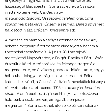
engedélyt a frigyhez. 1915. március 27-én kötöttek
házasságot Budapesten. Sorra születnek a Csinszka
ihlette költemények:
Minden nagy
megújhodottságom
,
Összebúvó félelem órái
,
Cifra
szűrömmel betakarva
,
Őrizem a szemed
,
Beteg szívemet
hallgatod, Nézz, Drágám, kincseimre
stb.
A magánéleti harmónia esélyét azonban nemcsak Ady
nehezen megnyugvó természete akadályozta, hanem a
történelmi események is. A június 28-i szarajevói
merényletről Nagyváradon, a Polgári Radikális Párt ülésén
értesült a költő. A trónörökös és felesége tragédiája
megrendítette, de érzékeny gondolkodóként tudta, hogy a
háborúban Magyarország csak vesztes lehet. Félt a
katonai behívótól, a Csucsán át özönlő menekültek látványa
részvétet ébresztett benne. 1915 karácsonyán
Jeremiás
siralmai
című publicisztikájában írta: „Ha van ötszázezer
halottunk a csatatereken, én legalább ennyiszer
meghaltam.” Sorra születnek utolsó költői korszakának