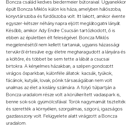
Boncza család kedves biedermeier bútoraival. Ugyanekkor
épült Boncza Miklós külön kis háza, amelyben hálószoba,
könyvtárszoba és fürdőszoba volt. Itt lakott, amikor évente
egyszer-kétszer néhány napra eljött meglátogatni lányát.
Később, amikor Ady Endre Csucsán tartózkodott, ő is
ebben az épületben élt feleségével. Boncza Miklós
megjelenésétől nem kellett tartaniuk, ugyanis házassági
tervükről értesülve egy életre megharagudott a lányára és
a költőre, és többet be sem tette a lábát a csucsai
birtokra. A kényelmes házakban, a szépen gondozott
virágos ősparkban, különféle állatok: kacsák, tyúkok,
fácánok, kutyák, lovak, pónik társaságában nem volt
unalmas az élet a kislány számára. A folyó túlpartján a
Boncza uradalom része volt a körülkerített vadaspark is,
benne sok-sok gyümölcsfával. Török nagymamát tisztelték
és szerették a környéken, szorgalmas, szigorú, igazságos
gazdasszony volt. Felügyelete alatt virágzott a Boncza
uradalom.