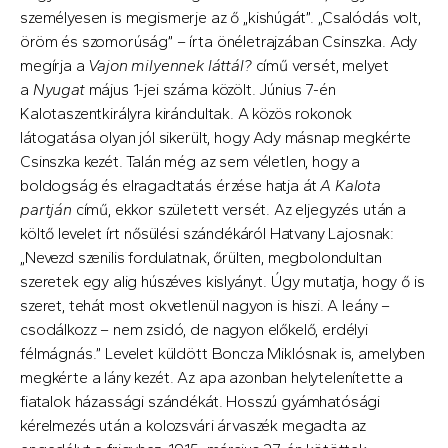
személyesen is megismerje az ő „kishúgát”. „Csalódás volt,
öröm és szomorúság” – írta önéletrajzában Csinszka. Ady
megírja a
Vajon milyennek láttál?
című versét, melyet
a
Nyugat
május 1-jei száma közölt. Június 7-én
Kalotaszentkirályra kirándultak. A közös rokonok
látogatása olyan jól sikerült, hogy Ady másnap megkérte
Csinszka kezét. Talán még az sem véletlen, hogy a
boldogság és elragadtatás érzése hatja át
A Kalota
partján
című, ekkor született versét. Az eljegyzés után a
költő levelet írt nősülési szándékáról Hatvany Lajosnak:
„Nevezd szenilis fordulatnak, őrülten, megbolondultan
szeretek egy alig húszéves kislyányt. Úgy mutatja, hogy ő is
szeret, tehát most okvetlenül nagyon is hiszi. A leány –
csodálkozz – nem zsidó, de nagyon előkelő, erdélyi
félmágnás.” Levelet küldött Boncza Miklósnak is, amelyben
megkérte a lány kezét. Az apa azonban helytelenítette a
fiatalok házassági szándékát. Hosszú gyámhatósági
kérelmezés után a kolozsvári árvaszék megadta az