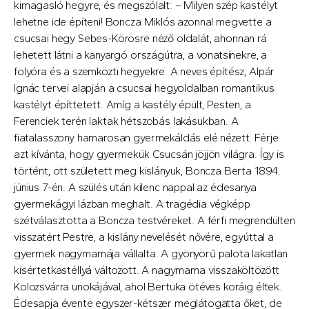
kimagasló hegyre, és megszólalt: – Milyen szép kastélyt
lehetne ide építeni! Boncza Miklós azonnal megvette a
csucsai hegy Sebes-Körösre néző oldalát, ahonnan rá
lehetett látni a kanyargó országútra, a vonatsínekre, a
folyóra és a szemközti hegyekre. A neves építész, Alpár
Ignác tervei alapján a csucsai hegyoldalban romantikus
kastélyt építtetett. Amíg a kastély épült, Pesten, a
Ferenciek terén laktak hétszobás lakásukban. A
fiatalasszony hamarosan gyermekáldás elé nézett. Férje
azt kívánta, hogy gyermekük Csucsán jöjjön világra. Így is
történt, ott született meg kislányuk, Boncza Berta 1894.
június 7-én. A szülés után kilenc nappal az édesanya
gyermekágyi lázban meghalt. A tragédia végképp
szétválasztotta a Boncza testvéreket. A férfi megrendülten
visszatért Pestre, a kislány nevelését nővére, egyúttal a
gyermek nagymamája vállalta. A gyönyörű palota lakatlan
kísértetkastéllyá változott. A nagymama visszaköltözött
Kolozsvárra unokájával, ahol Bertuka ötéves koráig éltek.
Édesapja évente egyszer-kétszer meglátogatta őket, de