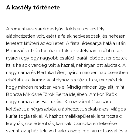
A kastély története
A romantikus sarokbástyás, földszintes kastély
alápincézetlen volt, ezért a falak nedvesedtek, és nehezen
lehetett kifűteni az épületet. A fiatal édesanya halála után
Bonczáék ritkán tartózkodtak a kastélyban. Inkább csak
nyáron egy-egy nagyobb családi, baráti ebédet rendeztek
itt, s ha sok vendég volt a háznál, néhányan ott aludtak. A
nagymama és Bertuka télen, nyáron minden nap csendben
elsétáltak a komor kastélyhoz, szellőztettek, megnézték,
hogy minden rendben van-e. Mindig minden úgy állt, mint
Boncza Miklósné Török Berta idejében. Amikor Török
nagymama a kis Bertukával Kolozsvárról Csucsára
költözött, a négyszobás, alápincézett, sokablakos, világos
kúriát foglalták el. A házhoz melléképületek is tartoztak:
konyhák, cselédszobák, kamrák. Csinszka emlékezése
szerint az új ház tele volt kalotaszegi régi varrottassal és a