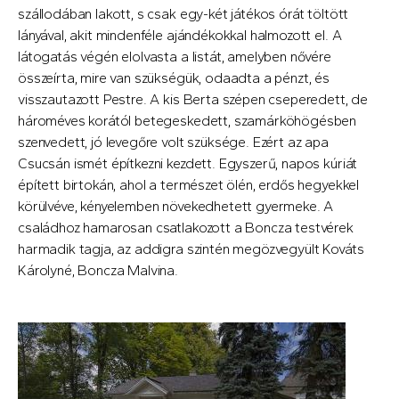
szállodában lakott, s csak egy-két játékos órát töltött
lányával, akit mindenféle ajándékokkal halmozott el. A
látogatás végén elolvasta a listát, amelyben nővére
összeírta, mire van szükségük, odaadta a pénzt, és
visszautazott Pestre. A kis Berta szépen cseperedett, de
hároméves korától betegeskedett, szamárköhögésben
szenvedett, jó levegőre volt szüksége. Ezért az apa
Csucsán ismét építkezni kezdett. Egyszerű, napos kúriát
épített birtokán, ahol a természet ölén, erdős hegyekkel
körülvéve, kényelemben növekedhetett gyermeke. A
családhoz hamarosan csatlakozott a Boncza testvérek
harmadik tagja, az addigra szintén megözvegyült Kováts
Károlyné, Boncza Malvina.