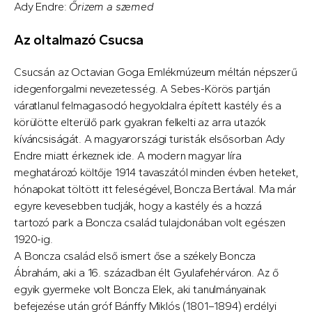
Ady Endre:
Őrizem a szemed
Az oltalmazó Csucsa
Csucsán az Octavian Goga Emlékmúzeum méltán népszerű
idegenforgalmi nevezetesség. A Sebes-Körös partján
váratlanul felmagasodó hegyoldalra épített kastély és a
körülötte elterülő park gyakran felkelti az arra utazók
kíváncsiságát. A magyarországi turisták elsősorban Ady
Endre miatt érkeznek ide. A modern magyar líra
meghatározó költője 1914 tavaszától minden évben heteket,
hónapokat töltött itt feleségével, Boncza Bertával. Ma már
egyre kevesebben tudják, hogy a kastély és a hozzá
tartozó park a Boncza család tulajdonában volt egészen
1920-ig.
A Boncza család első ismert őse a székely Boncza
Ábrahám, aki a 16. században élt Gyulafehérváron. Az ő
egyik gyermeke volt Boncza Elek, aki tanulmányainak
befejezése után gróf Bánffy Miklós (1801–1894) erdélyi